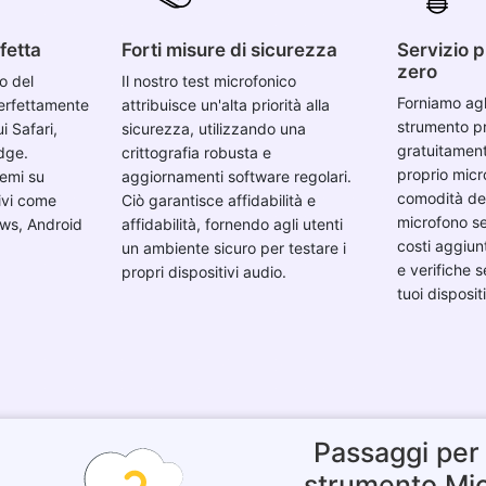
fetta
Forti misure di sicurezza
Servizio p
zero
no del
Il nostro test microfonico
Forniamo agl
erfettamente
attribuisce un'alta priorità alla
strumento pr
i Safari,
sicurezza, utilizzando una
gratuitament
dge.
crittografia robusta e
proprio micro
emi su
aggiornamenti software regolari.
comodità del
tivi come
Ciò garantisce affidabilità e
microfono s
ws, Android
affidabilità, fornendo agli utenti
costi aggiun
un ambiente sicuro per testare i
e verifiche s
propri dispositivi audio.
tuoi disposit
Passaggi per 
strumento Mi