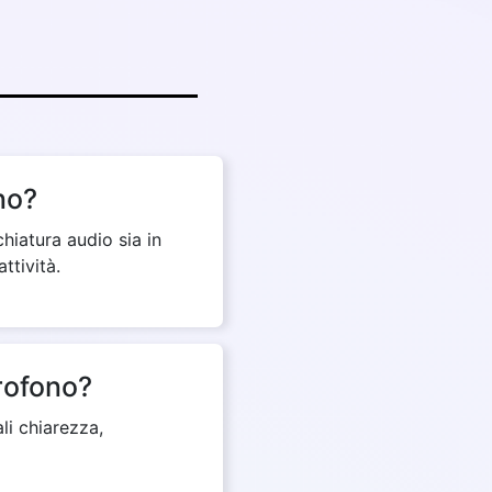
no?
hiatura audio sia in
ttività.
crofono?
li chiarezza,