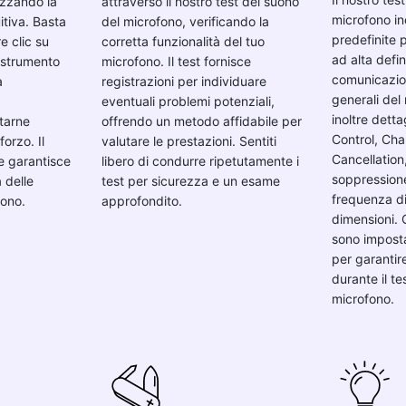
izzando la
attraverso il nostro test del suono
microfono in
itiva. Basta
del microfono, verificando la
predefinite p
re clic su
corretta funzionalità del tuo
ad alta defin
o strumento
microfono. Il test fornisce
comunicazion
à
registrazioni per individuare
generali del
eventuali problemi potenziali,
inoltre dett
tarne
offrendo un metodo affidabile per
Control, Cha
orzo. Il
valutare le prestazioni. Sentiti
Cancellation
e garantisce
libero di condurre ripetutamente i
soppression
 delle
test per sicurezza e un esame
frequenza d
fono.
approfondito.
dimensioni. 
sono impost
per garantire
durante il te
microfono.