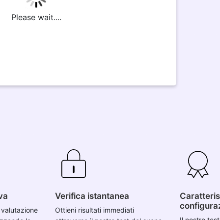
Please wait....
iva
Verifica istantanea
Caratteris
configura
i valutazione
Ottieni risultati immediati
Il nostro tes