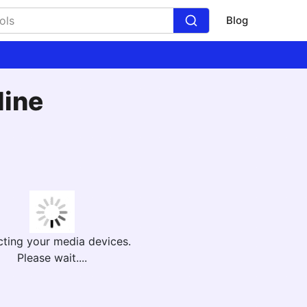
Blog
line
cting your media devices.
Please wait....