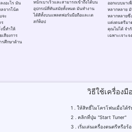
หนักเบาเร็วและสามารถเข้าถึงได้บน
พลงอะไร มัน
ออกแบบมาเพื่อ
อุปกรณ์ที่ทันสมัยทั้งหมด มันทำงาน
ไกลจากโน้ต
หลากหลาย มัน
ได้ดีทั้งบนแพลตฟอร์มมือถือและเด
พบจะ
หลากหลายซึ่
สก์ท็อป
าร
แต่งดนตรีมาต
งนี้ทำให้
คุณไม่ได้ จำกั
ยเสียงการ
เฉพาะเจาะจ
การศึกษาด้าน
วิธีใช้เครื่อง
1 . ให้สิทธิ์ไมโครโฟนเมื่อได้รั
2 . คลิกที่ปุ่ม "Start Tuner"
3 . เริ่มเล่นเครื่องดนตรีหรือ