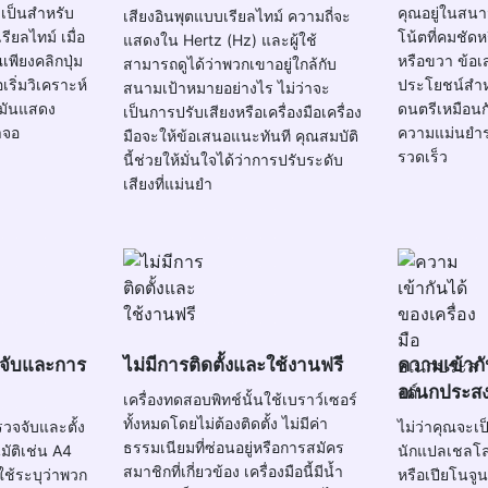
จำเป็นสำหรับ
คุณอยู่ในสนาม
เสียงอินพุตแบบเรียลไทม์ ความถี่จะ
ยลไทม์ เมื่อ
โน้ตที่คมชัด
แสดงใน Hertz (Hz) และผู้ใช้
เพียงคลิกปุ่ม
หรือขวา ข้อเ
สามารถดูได้ว่าพวกเขาอยู่ใกล้กับ
เริ่มวิเคราะห์
ประโยชน์สำห
สนามเป้าหมายอย่างไร ไม่ว่าจะ
ี มันแสดง
ดนตรีเหมือนก
เป็นการปรับเสียงหรือเครื่องมือเครื่อง
าจอ
ความแม่นยำระ
มือจะให้ข้อเสนอแนะทันที คุณสมบัติ
รวดเร็ว
นี้ช่วยให้มั่นใจได้ว่าการปรับระดับ
เสียงที่แม่นยำ
จับและการ
ไม่มีการติดตั้งและใช้งานฟรี
ความเข้ากั
อเนกประสง
เครื่องทดสอบพิทช์นั้นใช้เบราว์เซอร์
ทั้งหมดโดยไม่ต้องติดตั้ง ไม่มีค่า
รวจจับและตั้ง
ไม่ว่าคุณจะเป
ธรรมเนียมที่ซ่อนอยู่หรือการสมัคร
มัติเช่น A4
นักแปลเชลโลห
สมาชิกที่เกี่ยวข้อง เครื่องมือนี้มีน้ำ
ู้ใช้ระบุว่าพวก
หรือเปียโนจูน