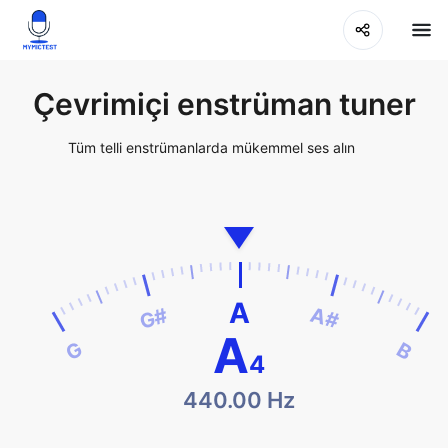
Çevrimiçi enstrüman tuner
Tüm telli enstrümanlarda mükemmel ses alın
A
G#
A#
A
G
B
4
440.00 Hz