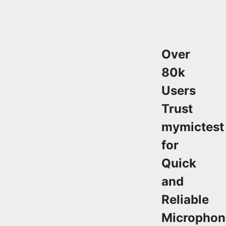
Over
80k
Users
Trust
mymictest
for
Copy Link
Quick
and
Reliable
Microphon