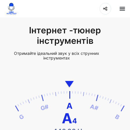
Інтернет -тюнер
інструментів
Отримайте ідеальний звук у всіх струнних
інструментах
A
G#
A#
A
G
B
4