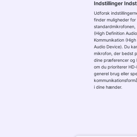
Indstillinger Indst
Udforsk indstillingern
finder muligheder for
standardmikrofonen,
(High Definition Audi
Kommunikation (High 
Audio Device). Du k
mikrofon, der bedst pa
dine præferencer og 
om du prioriterer HD-l
generel brug eller spec
kommunikationsformål
i dine hænder.