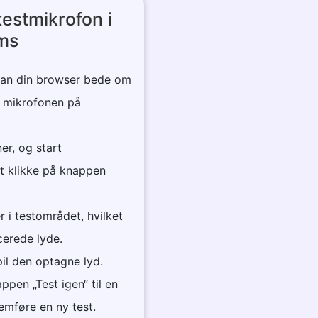
 testmikrofon i
ms
 kan din browser bede om
il mikrofonen på
ner, og start
t klikke på knappen
 i testområdet, hvilket
icerede lyde.
il den optagne lyd.
pen „Test igen“ til en
nemføre en ny test.