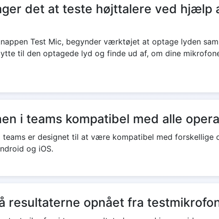
ager det at teste højttalere ved hjælp 
 knappen Test Mic, begynder værktøjet at optage lyden s
ytte til den optagede lyd og finde ud af, om dine mikrofone
nen i teams kompatibel med alle oper
i teams er designet til at være kompatibel med forskellig
ndroid og iOS.
på resultaterne opnået fra testmikrofo