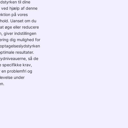
dstyrken til dine
 ved hjælp af denne
nktion på vores
nhold. Uanset om du
 at øge eller reducere
 giver indstillingen
ring dig mulighed for
e optagelseslydstyrken
ptimale resultater.
lydniveauerne, så de
 specifikke krav,
r en problemfri og
levelse under
en.