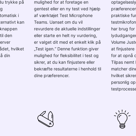
du trykke på
mulighed for at foretage en
optagelsesly
og
gentest eller en ny test ved hjælp
præferencer
tomatisk i
af værktøjet Test Microphone
praktiske fu
ternativt kan
Teams. Uanset om du vil
testmikrofo
å knappen
revurdere de aktuelle indstillinger
har brug for
til den
eller starte en helt ny vurdering,
lydudgangen,
erver
er valget dit med et enkelt klik på
Volume Juste
ådet, hvilket
„Test igen.“ Denne funktion giver
at finjuster
å din
mulighed for fleksibilitet i test og
for at opnå o
sikrer, at du kan finjustere eller
Tilpas nemt 
bekræfte resultaterne i henhold til
matcher dine
dine præferencer.
hvilket sikre
personlig op
testprocess