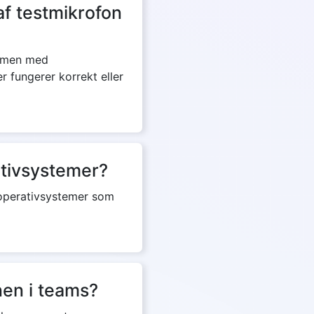
af testmikrofon
ammen med
r fungerer korrekt eller
ativsystemer?
e operativsystemer som
nen i teams?