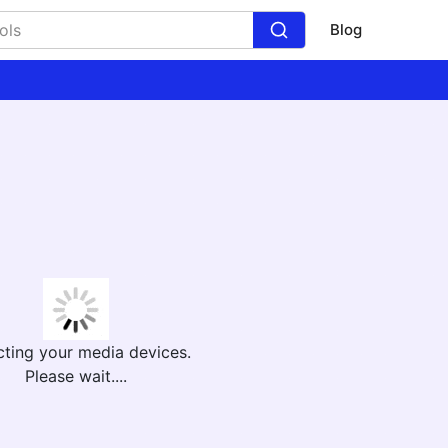
Blog
cting your media devices.
Please wait....