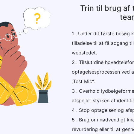
Trin til brug af
tea
1 . Under dit første besøg
tilladelse til at få adgang t
webstedet.
2 . Tilslut dine hovedtelefo
optagelsesprocessen ved a
„Test Mic“.
3 . Overhold lydbølgeformer
afspejler styrken af identif
4 . Stop optagelsen og afsp
5 . Brug om nødvendigt knap
revurdering eller til at gen