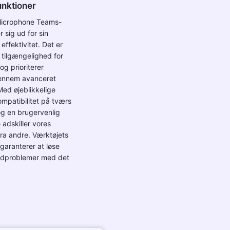
unktioner
Microphone Teams-
r sig ud for sin
effektivitet. Det er
r tilgængelighed for
og prioriterer
ennem avanceret
Med øjeblikkelige
ompatibilitet på tværs
og en brugervenlig
adskiller vores
fra andre. Værktøjets
garanterer at løse
lydproblemer med det