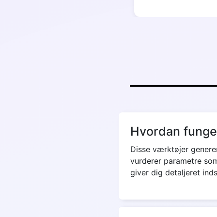
Hvordan funger
Disse værktøjer generer
vurderer parametre som
giver dig detaljeret in