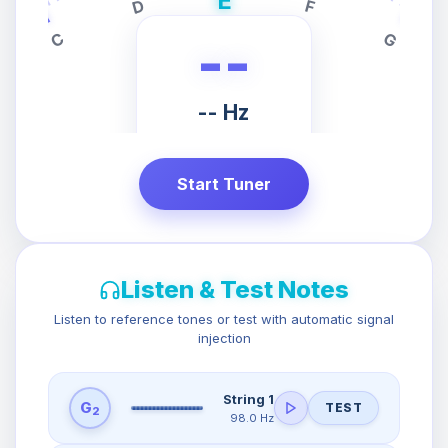
E
D
F
C
G
--
-- Hz
PRESS START
TO TUNE
Start Tuner
Listen & Test Notes
Listen to reference tones or test with automatic signal
injection
String 1
G
TEST
2
98.0 Hz