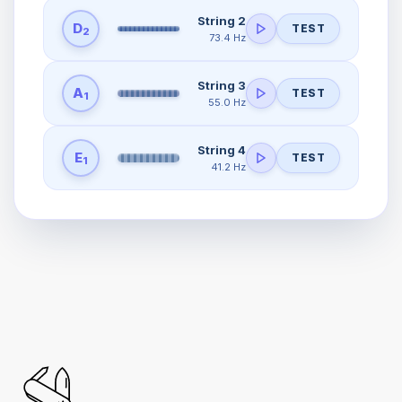
String 2
D
TEST
2
73.4 Hz
String 3
A
TEST
1
55.0 Hz
String 4
E
TEST
1
41.2 Hz