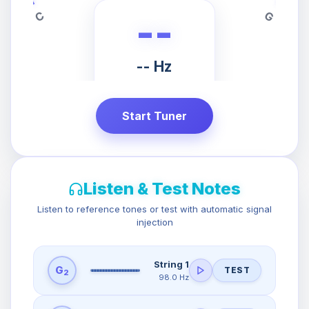
C
G
--
-- Hz
PRESS START
TO TUNE
Start Tuner
Listen & Test Notes
Listen to reference tones or test with automatic signal
injection
String 1
G
TEST
2
98.0 Hz