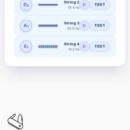
String 2
D
TEST
2
73.4 Hz
String 3
A
TEST
1
55.0 Hz
String 4
E
TEST
1
41.2 Hz