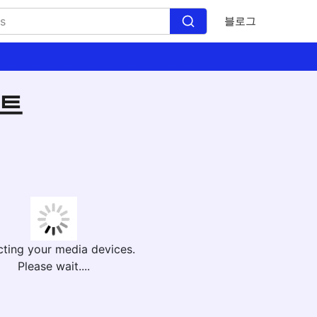
블로그
스트
cting your media devices.
Please wait....