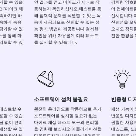
가할 수 있습
인 결과를 얻고 마이크가 제대로 작
강력한 암호
 “마이크 테
동하는지 확인하십시오.테스트를 통
어 업데이트
를 클릭하기만 하
해 잠재적 문제를 식별할 수 있는 녹
선시합니다.
신속하게 녹음
음이 제공되므로 신뢰할 수 있는 성
신뢰성을 모
평가할 수 있
능 평가 방법이 제공됩니다.철저한
오디오 장치를
스를 통해 마
확인을 위해 자유롭게 여러 테스트
전한 환경을 
검토할 수 있
를 실시할 수 있습니다.
소프트웨어 설치 불필요
반응형 디
 테스트할 수
완전히 온라인으로 작동하므로 추가
재생 기능이
용할 수 있습
소프트웨어를 설치할 필요가 없는
반응형 디자
금 없이 편리
마이크 재생 테스트 도구의 편리함
원활한 사용
재생할 수 있
을 경험해 보십시오.애플리케이션을
데스크톱, 노
제한 없이 테
다운로드하거나 설치하는 번거로움
등 무엇을 