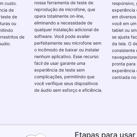
nossa ferramenta de teste de
m custo.
responsivo,
reprodução de microfone, que
ncia de
experiência 
opera totalmente on-line,
teste de
em diversos 
eliminando a necessidade de
turas ou
você em um 
qualquer instalação adicional de
mitindo
tablet ou sm
software. Você pode avaliar
irrestritos de
se ajusta fa
perfeitamente seu microfone sem
áudio.
da tela. O 
o incômodo de baixar ou instalar
consistente 
nenhum aplicativo. Esse recurso
navegadores
fácil de usar garante uma
pronta para 
experiência de teste sem
experiência 
complicações, permitindo que
centrada no 
você verifique seus dispositivos
de áudio sem esforço e eficiência.
Etapas para usar