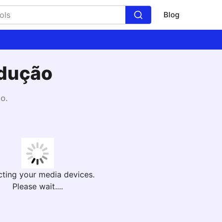
Blog
odução
o.
cting your media devices.
Please wait....