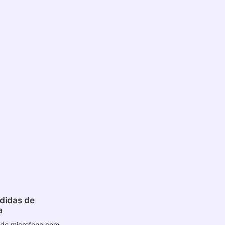
didas de
a
 de microfone com