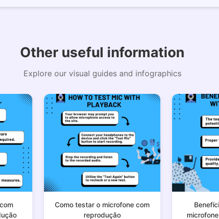
Copy Link
Other useful information
Explore our visual guides and infographics
 com
Como testar o microfone com
Benefíc
dução
reprodução
microfon