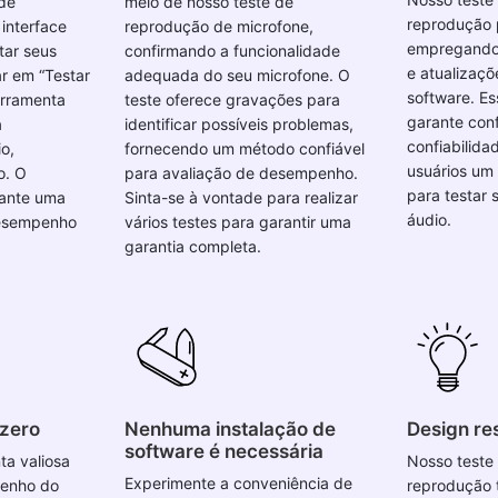
de
meio de nosso teste de
reprodução p
interface
reprodução de microfone,
empregando 
tar seus
confirmando a funcionalidade
e atualizaçõ
ar em “Testar
adequada do seu microfone. O
software. E
erramenta
teste oferece gravações para
garante conf
á
identificar possíveis problemas,
confiabilida
o,
fornecendo um método confiável
usuários um
o. O
para avaliação de desempenho.
para testar 
rante uma
Sinta-se à vontade para realizar
áudio.
desempenho
vários testes para garantir uma
garantia completa.
 zero
Nenhuma instalação de
Design re
software é necessária
a valiosa
Nosso teste
Experimente a conveniência de
penho do
reprodução 