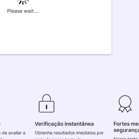
Please wait....
a
Verificação instantânea
Fortes me
seguranç
 de avaliar a
Obtenha resultados imediatos por
Nosso teste