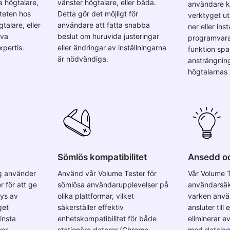
a högtalare,
vänster högtalare, eller båda.
användare 
iteten hos
Detta gör det möjligt för
verktyget u
talare, eller
användare att fatta snabba
ner eller inst
äva
beslut om huruvida justeringar
programvara
pertis.
eller ändringar av inställningarna
funktion spa
är nödvändiga.
ansträngnin
högtalarnas
Sömlös kompatibilitet
Ansedd och
g använder
Använd vår Volume Tester för
Vår Volume T
 för att ge
sömlösa användarupplevelser på
användarsäk
ys av
olika plattformar, vilket
varken anvä
get
säkerställer effektiv
ansluter till 
insta
enhetskompatibilitet för både
eliminerar e
ens
stationära datorer (Chrome,
med datalag