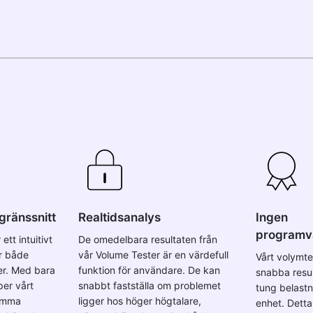
gränssnitt
Realtidsanalys
Ingen
programva
ett intuitivt
De omedelbara resultaten från
r både
vår Volume Tester är en värdefull
Vårt volymte
er. Med bara
funktion för användare. De kan
snabba resul
per vårt
snabbt fastställa om problemet
tung belast
tämma
ligger hos höger högtalare,
enhet. Detta