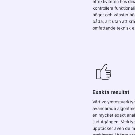
effektiviteten hos din
kontrollera funktional
höger och vänster hög
båda, allt utan att kr
omfattande teknisk ex
Exakta resultat
Vårt volymtestverkty
avancerade algoritmer
en mycket exakt anal
ljudutgången. Verkty
upptäcker även de m
problemen i högtalar