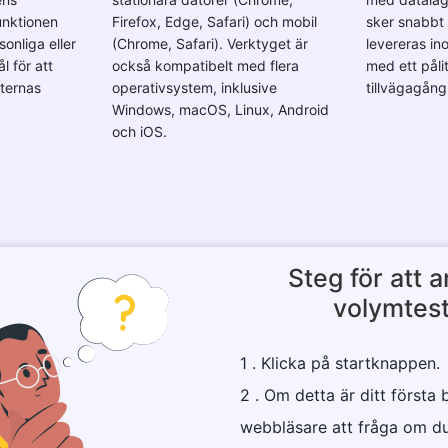
unktionen
Firefox, Edge, Safari) och mobil
sker snabbt 
onliga eller
(Chrome, Safari). Verktyget är
levereras in
l för att
också kompatibelt med flera
med ett pålit
eternas
operativsystem, inklusive
tillvägagång
Windows, macOS, Linux, Android
och iOS.
Steg för att 
volymtes
1 . Klicka på startknappen.
2 . Om detta är ditt först
webbläsare att fråga om du 