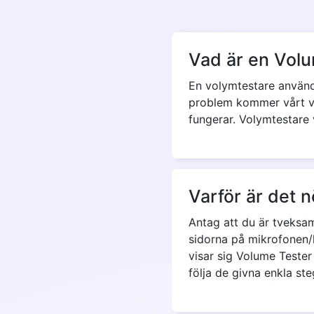
Vad är en Vol
En volymtestare används
problem kommer vårt ver
fungerar. Volymtestare v
Varför är det 
Antag att du är tveksam
sidorna på mikrofonen/h
visar sig Volume Tester 
följa de givna enkla st