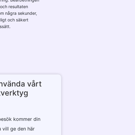
och resultaten
om några sekunder,
ligt och säkert
ssätt.
använda vårt
tverktyg
a besök kommer din
vill ge den här