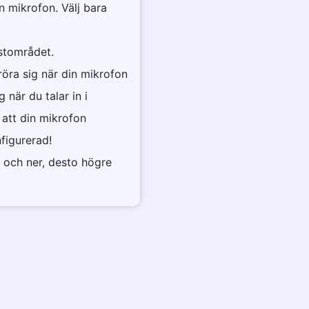
n mikrofon. Välj bara
estområdet.
röra sig när din mikrofon
g när du talar in i
 att din mikrofon
figurerad!
p och ner, desto högre