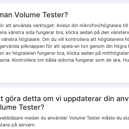
man Volume Tester?
ör att använda verktyget: Anslut din mikrofon/högtalare till
rens vänstra sida fungerar bra, klicka sedan på den vänster
vänstra högtalare. Om du vill kontrollera att högtalarens h
gervända pilknappen för att spela en ton genom din högra h
dor av högtalaren fungerar bra, klicka sedan på mitthögtala
arna. Kontrollera om båda sidorna fungerar som de ska. Hurr
t göra detta om vi uppdaterar din a
olume Tester?
webbläsare medan du använder Volume Tester måste du sta
tans på servern.