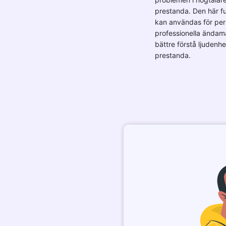
prestanda. Den här f
kan användas för pers
professionella ändamå
bättre förstå ljudenh
prestanda.