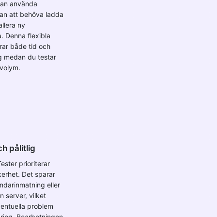
kan använda
tan att behöva ladda
allera ny
. Denna flexibla
rar både tid och
g medan du testar
 volym.
 pålitlig
ester prioriterar
erhet. Det sparar
ndarinmatning eller
en server, vilket
ventuella problem
ring. Bearbetningen