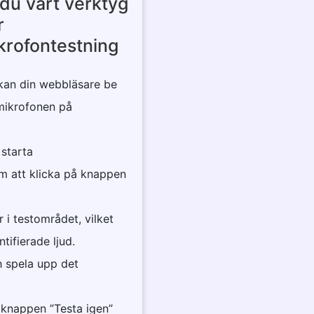
du vårt verktyg
r
rofontestning
 kan din webbläsare be
mikrofonen på
 starta
m att klicka på knappen
 i testområdet, vilket
tifierade ljud.
h spela upp det
 knappen ”Testa igen”