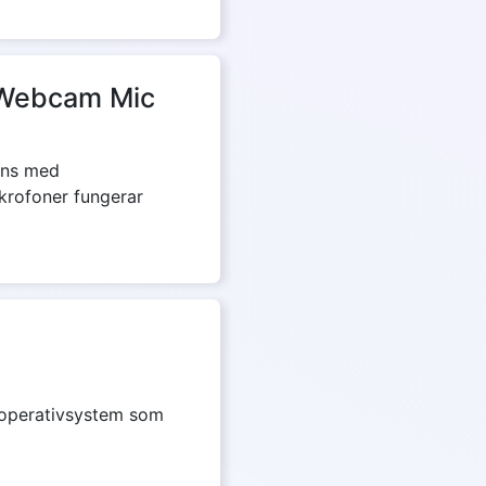
v Webcam Mic
mans med
krofoner fungerar
a operativsystem som