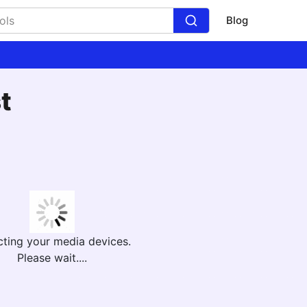
Blog
t
cting your media devices.
Please wait....