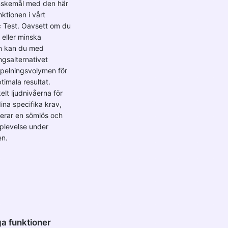
önskemål med den här
ktionen i vårt
Test. Oavsett om du
eller minska
n kan du med
ngsalternativet
nspelningsvolymen för
timala resultat.
lt ljudnivåerna för
ina specifika krav,
terar en sömlös och
plevelse under
en.
a funktioner