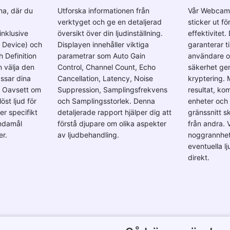
na, där du
Utforska informationen från
Vår Webcam 
verktyget och ge en detaljerad
sticker ut fö
inklusive
översikt över din ljudinställning.
effektivitet. 
o Device) och
Displayen innehåller viktiga
garanterar ti
 Definition
parametrar som Auto Gain
användare oc
 välja den
Control, Channel Count, Echo
säkerhet g
ssar dina
Cancellation, Latency, Noise
kryptering.
. Oavsett om
Suppression, Samplingsfrekvens
resultat, kom
öst ljud för
och Samplingsstorlek. Denna
enheter och 
er specifikt
detaljerade rapport hjälper dig att
gränssnitt sk
ndamål
förstå djupare om olika aspekter
från andra. 
er.
av ljudbehandling.
noggrannhet
eventuella l
direkt.