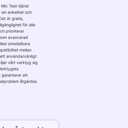
Mic Test-tjänst
r sin enkelhet och
Det är gratis,
llgänglighet för alla
h prioriterar
enom avancerad
 Med omedelbara
patibilitet mellan
ett användarvänligt
iljer vårt verktyg sig
Verktygets
 garanterar att
judproblem åtgärdas