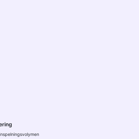
ering
inspelningsvolymen