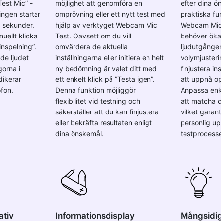
est Mic” -
möjlighet att genomföra en
efter dina 
ingen startar
omprövning eller ett nytt test med
praktiska fun
0 sekunder.
hjälp av verktyget Webcam Mic
Webcam Mic 
uellt klicka
Test. Oavsett om du vill
behöver öka 
nspelning”.
omvärdera de aktuella
ljudutgånge
de ljudet
inställningarna eller initiera en helt
volymjusteri
gorna i
ny bedömning är valet ditt med
finjustera i
dikerar
ett enkelt klick på ”Testa igen”.
att uppnå op
ofon.
Denna funktion möjliggör
Anpassa enke
flexibilitet vid testning och
att matcha d
säkerställer att du kan finjustera
vilket garan
eller bekräfta resultaten enligt
personlig up
dina önskemål.
testprocess
ativ
Informationsdisplay
Mångsidig