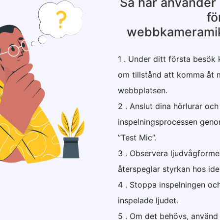
Så här använder 
fö
webbkameramik
1 . Under ditt första besök
om tillstånd att komma åt 
webbplatsen.
2 . Anslut dina hörlurar och
inspelningsprocessen geno
”Test Mic”.
3 . Observera ljudvågformer
återspeglar styrkan hos iden
4 . Stoppa inspelningen oc
inspelade ljudet.
5 . Om det behövs, använd