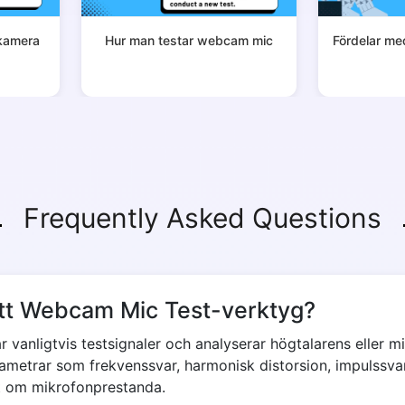
kamera
Hur man testar webcam mic
Fördelar m
Frequently Asked Questions
ett Webcam Mic Test-verktyg?
 vanligtvis testsignaler och analyserar högtalarens eller m
metrar som frekvenssvar, harmonisk distorsion, impulssva
kt om mikrofonprestanda.