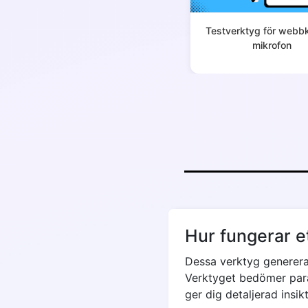
Testverktyg för webb
mikrofon
Hur fungerar 
Dessa verktyg genererar
Verktyget bedömer para
ger dig detaljerad insi