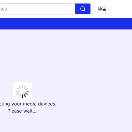
博客
cting your media devices.
Please wait....