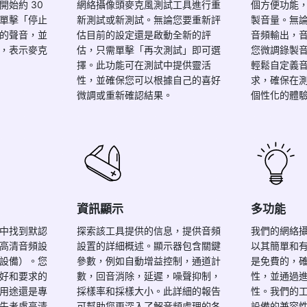
始約 30
網絡攝像頭麥克風測試工具進行重
個方便功能
單擊「停止
新測試或新測試。無論您要重新評
製音量。無
的聲音，並
估目前的設定還是啟動全新的評
音頻輸出，
，表示麥克
估，只需單擊「再次測試」即可選
您微調錄製
擇。此功能可在測試中提供靈活
輕鬆自定義
性，並確保您可以根據自己的喜好
求，確保在
微調或重新確認結果。
個性化的體
資訊顯示
多功能
中找到默認
探索該工具提供的信息，提供音頻
我們的網絡
高清音頻設
設置的詳細概述。顯示器包含關鍵
以其簡單和
設備）。您
參數，例如自動增益控制，通道計
是免費的，
好和要求的
數，回音消除，延遲，噪聲抑制，
性，並通過
用途還是專
採樣率和採樣大小。此詳細的報告
性。我們的
先考慮高清
可幫助您更深入了解音頻處理的各
設備的兼容