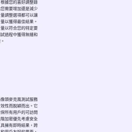
，根據您的喜好調整錄
論您需要增加還是減少
音量調整選項都可以讓
音量以獲得最佳結果。
音量以符合您的特定要
測試過程中獲得無縫和
驗。
攝像頭麥克風測試服務
有效性而脫穎而出。它
確保所有用戶的可訪問
進階加密優先考慮安全
工具擁有即時結果，跨
性和用戶友好的界面，