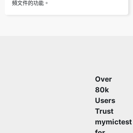
頻文件的功能。
Over
80k
Users
Trust
mymictest
for