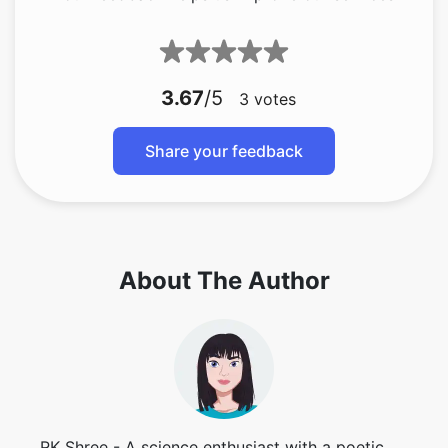
3.67
/5
3
votes
Share your feedback
About The Author
RK Shree - A science enthusiast with a poetic