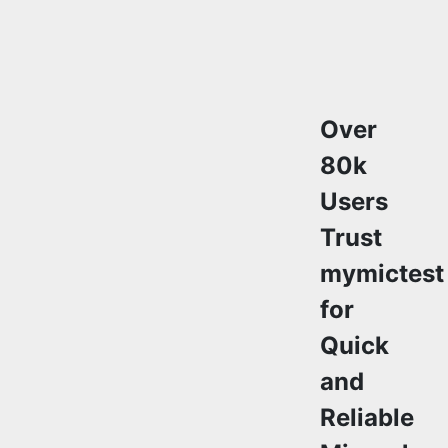
Over
Copy Link
80k
Users
Trust
mymictest
for
Quick
and
Reliable