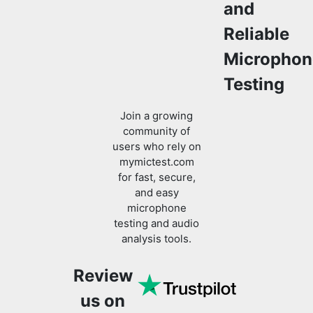
and
Reliable
Microphon
Testing
Join a growing
community of
users who rely on
mymictest.com
for fast, secure,
and easy
microphone
testing and audio
analysis tools.
Review
us on