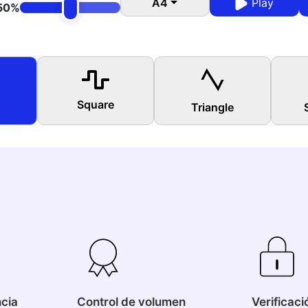
A4
Play
50%
Square
Triangle
ncia
Control de volumen
Verificaci