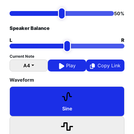
50%
Speaker Balance
L
R
Current Note
A4
Play
Copy Link
Waveform
Sine