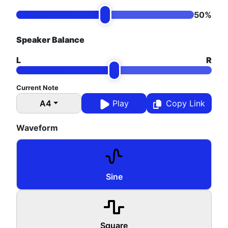
50%
Speaker Balance
L
R
Current Note
A4
Play
Copy Link
Waveform
Sine
Square