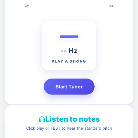
G#
A#
—
G
B
-- Hz
PLAY A STRING
Start Tuner
Listen to notes
Click play or TEST to hear the standard pitch