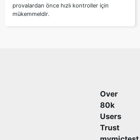
provalardan önce hızlı kontroller için
mükemmeldir.
Copy Link
Over
80k
Users
Trust
mymictest