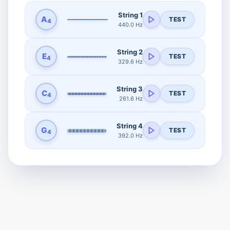
String 1
A
TEST
4
440.0 Hz
String 2
E
TEST
4
329.6 Hz
String 3
C
TEST
4
261.6 Hz
String 4
G
TEST
4
392.0 Hz