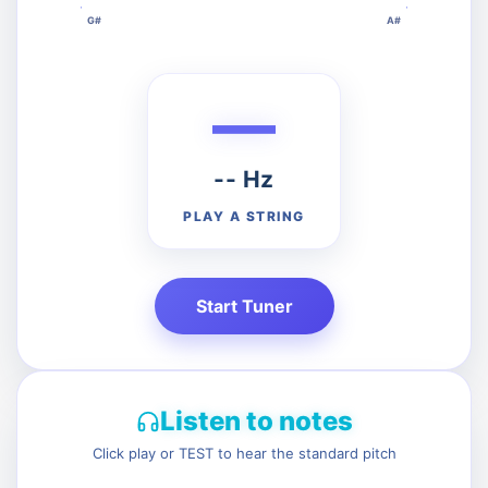
G#
A#
—
G
B
-- Hz
PLAY A STRING
Start Tuner
Listen to notes
Click play or TEST to hear the standard pitch