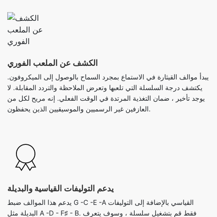
الكشف عن الملعب الفوري
يبدأ موالف القيثارة في الاستماع بمجرد السماح بالوصول إلى الميكروفون.
يكتشف درجة السلسلة التي تلعبها وتعرض الملاحظة والتردد المقابلة. لا
يوجد تأخير ، ضمان التغذية المرتدة في الوقت الفعلي. إنه مريح لكل من
العازفين غير الرسميين والموسيقيين الذين يحفظون.
يدعم التوليفات القياسية والبديلة
يدعم هذا الموالف ضبط G -C -E -A القياسي بالإضافة إلى التوليفات
البديلة مثل A -D - F♯ - B. فقط قم بتشغيل سلسلة ، وسوف يتعرف