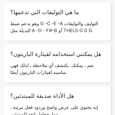
ما هي التوليفات التي تدعمها؟
وهو يدعم ضبط G -C -E -A التوليف والتوليفات
البديلة مثل A -D - F#–B أو THELS G G G.
هل يمكنني استخدامه لقيثارة الباريتون؟
نعم ، يمكنك. يكتشف أي ملاحظة ، لذلك فهي
مناسبة لقيثارات الباريتون أيضًا.
هل الأداة صديقة للمبتدئين؟
إنه يحتوي على عرض واضح وردود فعل مرئية ،
مما يجعلها رائعة للمبتدئين.