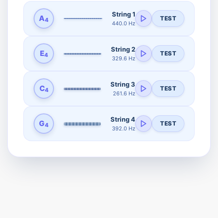
String 1
A
TEST
4
440.0 Hz
String 2
E
TEST
4
329.6 Hz
String 3
C
TEST
4
261.6 Hz
String 4
G
TEST
4
392.0 Hz