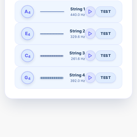
String 1
A
TEST
4
440.0 Hz
String 2
E
TEST
4
329.6 Hz
String 3
C
TEST
4
261.6 Hz
String 4
G
TEST
4
392.0 Hz