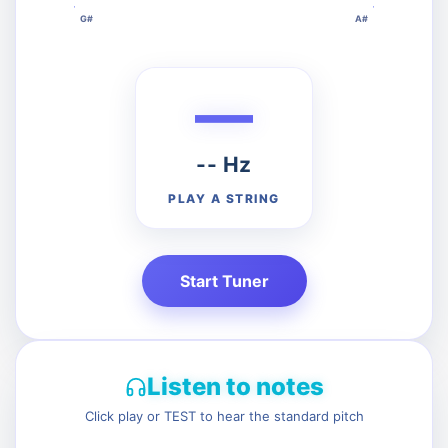
G#
A#
—
G
B
-- Hz
PLAY A STRING
Start Tuner
Listen to notes
Click play or TEST to hear the standard pitch