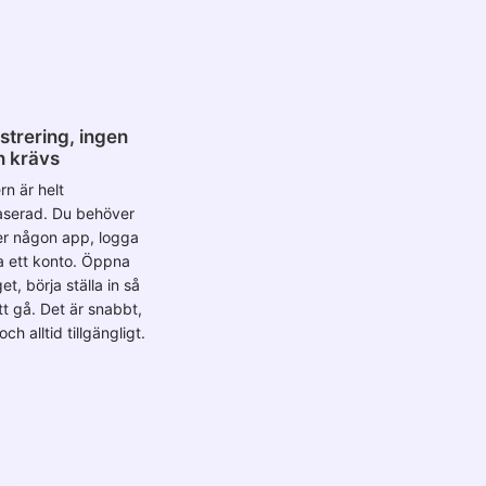
strering, ingen
on krävs
rn är helt
serad. Du behöver
er någon app, logga
pa ett konto. Öppna
t, börja ställa in så
tt gå. Det är snabbt,
ch alltid tillgängligt.