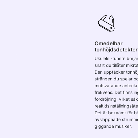
Omedelbar
tonhöjdsdetekter
Ukulele -tunern börja
snart du tillåter mikr
Den upptäcker tonhö
strängen du spelar oc
motsvarande anteckn
frekvens. Det finns i
fördröjning, vilket säk
realtidsinställningsåt
Det är bekvämt för b
avslappnade strumme
giggande musiker.