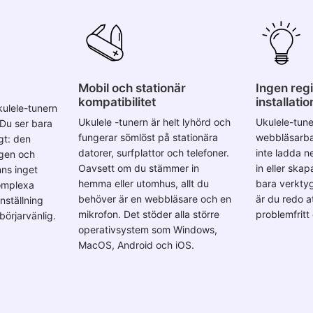
Mobil och stationär
Ingen regi
kompatibilitet
installati
kulele-tunern
Ukulele -tunern är helt lyhörd och
Ukulele-tune
. Du ser bara
fungerar sömlöst på stationära
webbläsarba
gt: den
datorer, surfplattor och telefoner.
inte ladda n
gen och
Oavsett om du stämmer in
in eller ska
nns inget
hemma eller utomhus, allt du
bara verktyge
omplexa
behöver är en webbläsare och en
är du redo a
inställning
mikrofon. Det stöder alla större
problemfritt o
örjarvänlig.
operativsystem som Windows,
MacOS, Android och iOS.