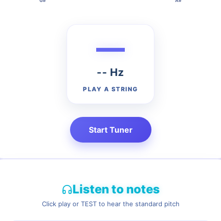
G#
A#
—
G
B
-- Hz
PLAY A STRING
Start Tuner
Listen to notes
Click play or TEST to hear the standard pitch