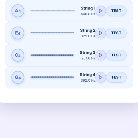
String 1
A
TEST
4
440.0 Hz
String 2
E
TEST
4
329.6 Hz
String 3
C
TEST
4
261.6 Hz
String 4
G
TEST
4
392.0 Hz