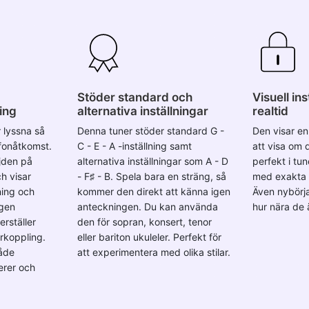
Stöder standard och
Visuell in
ing
alternativa inställningar
realtid
r lyssna så
Denna tuner stöder standard G -
Den visar en 
ofonåtkomst.
C - E - A -inställning samt
att visa om d
jden på
alternativa inställningar som A - D
perfekt i tune
h visar
- F♯ - B. Spela bara en sträng, så
med exakta P
ing och
kommer den direkt att känna igen
Även nybörja
ngen
anteckningen. Du kan använda
hur nära de 
erställer
den för sopran, konsert, tenor
erkoppling.
eller bariton ukuleler. Perfekt för
åde
att experimentera med olika stilar.
rer och