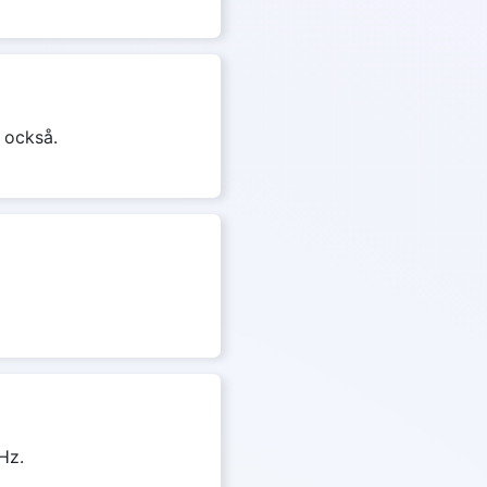
s också.
Hz.