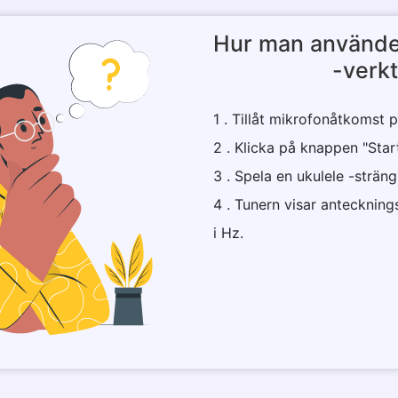
Hur man använde
-verk
Copy Link
1 . Tillåt mikrofonåtkomst p
2 . Klicka på knappen "Star
3 . Spela en ukulele -sträng
4 . Tunern visar antecknin
i Hz.