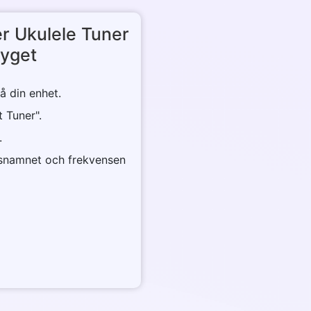
r Ukulele Tuner
tyget
å din enhet.
t Tuner".
.
gsnamnet och frekvensen