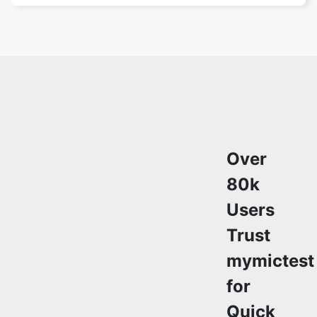
Over
80k
Users
Trust
mymictest
for
Quick