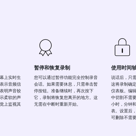
暂停和恢复录制
使用时间
幕上实时生
您可以通过暂停功能完全控制录音
说话后，只
表示音频信
会话。如果需要休息，只需单击暂
这将录制确
表明声音较
停按钮。准备继续时，再次按下
仪表板。编
示柔软的声
它，录制将恢复您离开的地方。这
中切割不需
觉上监视其
无需在中断时重新开始。
小时，分钟
表。设置后
可删除不需