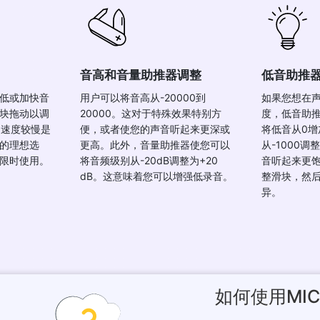
音高和音量助推器调整
低音助推
低或加快音
用户可以将音高从-20000到
如果您想在
块拖动以调
20000。这对于特殊效果特别方
度，低音助
。速度较慢是
便，或者使您的声音听起来更深或
将低音从0增
的理想选
更高。此外，音量助推器使您可以
从-1000调
限时使用。
将音频级别从-20dB调整为+20
音听起来更
dB。这意味着您可以增强低录音。
整滑块，然
异。
如何使用MI