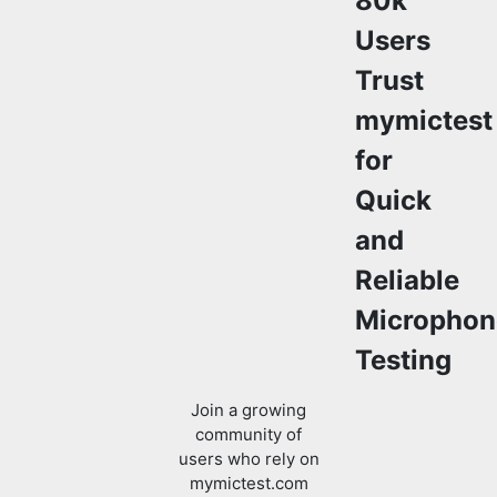
80k
Users
Trust
mymictest
for
Quick
and
Reliable
Microphon
Testing
Join a growing
community of
users who rely on
mymictest.com